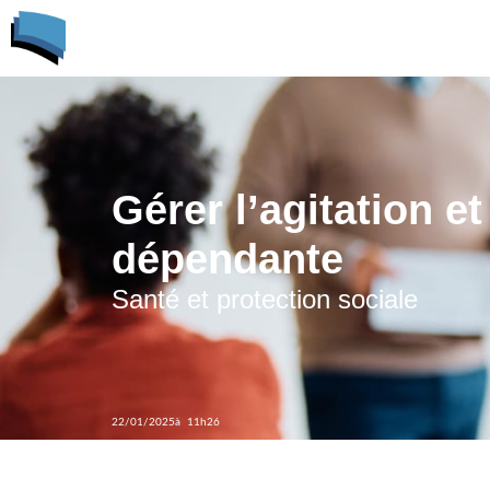
L'Atelier Formation
ACCUEIL
Gérer l’agitation e
dépendante
Santé et protection sociale
22/01/2025
à 11h26