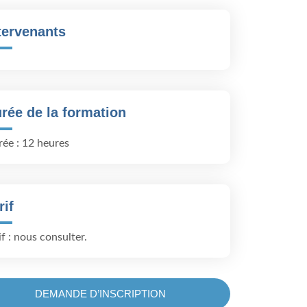
tervenants
rée de la formation
ée : 12 heures
rif
if : nous consulter.
DEMANDE D’INSCRIPTION