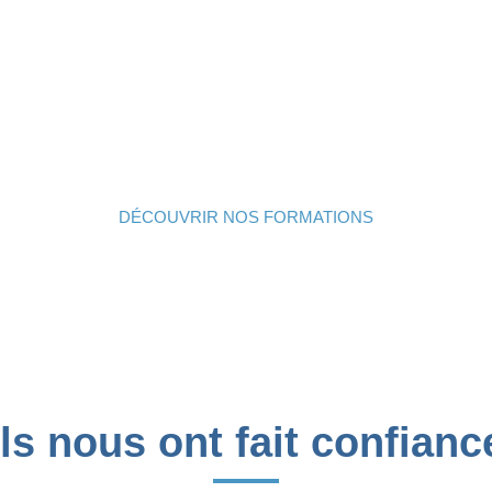
 voulant évoluer sur des postes d’encadrement,
 sanitaires, sociales et médico-sociales : acteurs du domai
mment,
 le stress, les conflits, pour une meilleure prise en charge de la
nous contacter
icap,
.
DÉCOUVRIR NOS FORMATIONS
Ils nous ont fait confianc