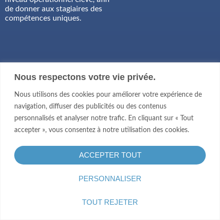
de donner aux stagiaires des
compétences uniques.
Nous respectons votre vie privée.
Nous utilisons des cookies pour améliorer votre expérience de
navigation, diffuser des publicités ou des contenus
Actualités
Suivez les actualités de
l’Atelier Formationet ne
personnalisés et analyser notre trafic. En cliquant sur « Tout
& Evènements
manquez aucun de nos
accepter », vous consentez à notre utilisation des cookies.
évènements.
ACCEPTER TOUT
VOIR TOUTES NOS
ACTUALITÉS
PERSONNALISER
TOUT REJETER
ACTUALITÉS