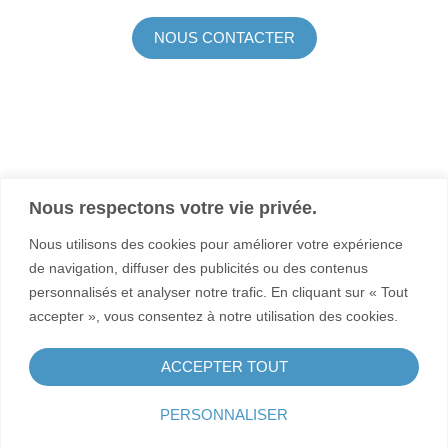
NOUS CONTACTER
FORMATIONS
Accompagnement et développement personnel
Droit
Nous respectons votre vie privée.
Performance managériale
Nous utilisons des cookies pour améliorer votre expérience
Santé et protection sociale
de navigation, diffuser des publicités ou des contenus
personnalisés et analyser notre trafic. En cliquant sur « Tout
accepter », vous consentez à notre utilisation des cookies.
À PROPOS
ACTUALITÉS
ACCEPTER TOUT
CONTACT
PERSONNALISER