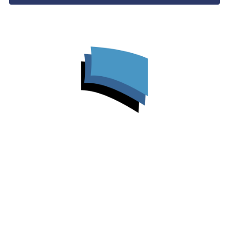
L'ATELIER FORMATION
Les Patios de Forbin
9 bis Place John Rewald
13100 Aix-en-Provence
Voir itinéraire
contact@atelierformation.eu
07 67 68 27 92