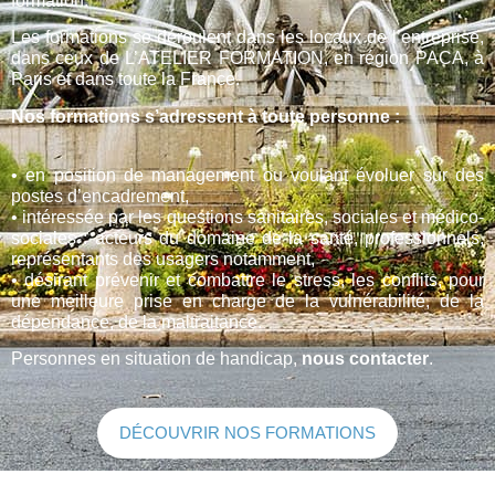
formation.
Les formations se déroulent dans les locaux de l’entreprise,
dans ceux de L’ATELIER FORMATION, en région PACA, à
Paris et dans toute la France.
Nos formations s’adressent à toute personne :
• en position de management ou voulant évoluer sur des
postes d’encadrement,
• intéressée par les questions sanitaires, sociales et médico-
sociales : acteurs du domaine de la santé, professionnels,
représentants des usagers notamment,
• désirant prévenir et combattre le stress, les conflits, pour
une meilleure prise en charge de la vulnérabilité, de la
dépendance, de la maltraitance.
Personnes en situation de handicap,
nous contacter
.
DÉCOUVRIR NOS FORMATIONS