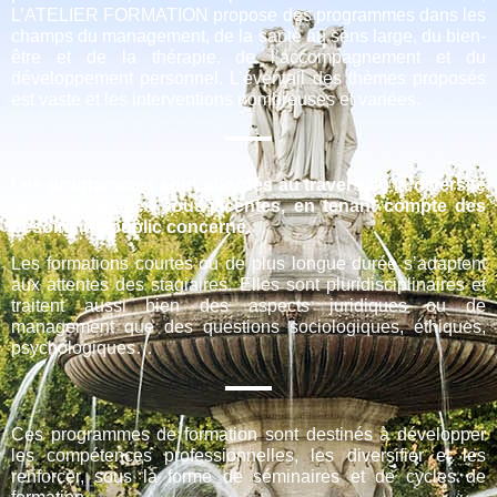
L’ATELIER FORMATION propose des programmes dans les
champs du management, de la santé au sens large, du bien-
être et de la thérapie, de l’accompagnement et du
développement personnel. L’éventail des thèmes proposés
est vaste et les interventions nombreuses et variées.
Les programmes sont abordés au travers de la diversité
des thématiques sous-jacentes, en tenant compte des
besoins du public concerné.
Les formations courtes ou de plus longue durée s’adaptent
aux attentes des stagiaires. Elles sont pluridisciplinaires et
traitent aussi bien des aspects juridiques ou de
management que des questions sociologiques, éthiques,
psychologiques…
Ces programmes de formation sont destinés à développer
les compétences professionnelles, les diversifier et les
renforcer, sous la forme de séminaires et de cycles de