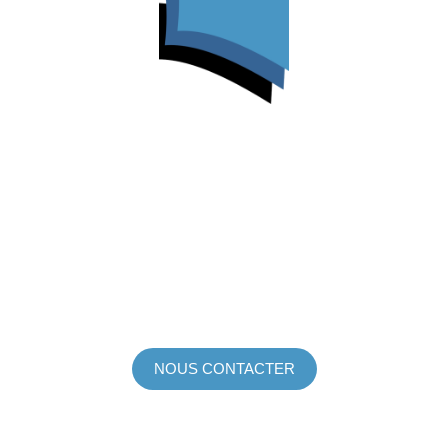
L'ATELIER FORMATION
Les Patios de Forbin
9 bis Place John Rewald
13100 Aix-en-Provence
Voir itinéraire
contact@atelierformation.eu
07 67 68 27 92
NOUS CONTACTER
FORMATIONS